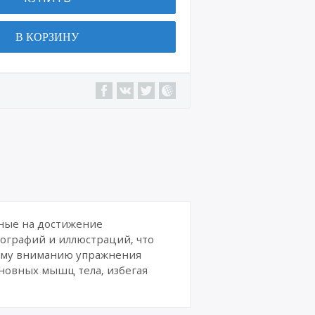
Военн
ая
В КОРЗИНУ
техни
ка
Сайт
ы,
интер
нет-
магаз
ины
Интер
нет-
курсы
и
издан
нные на достижение
ия
тографий и иллюстраций, что
ашему вниманию упражнения
Комик
сновных мышц тела, избегая
сы