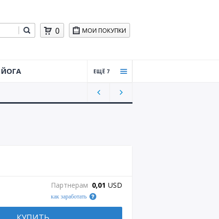
0
МОИ ПОКУПКИ
ЙОГА
ЕЩЁ 7
Тайцз
ицюа
нь,
Цигун
Силов
ая
трени
ровка
Практ
Партнерам
0,01
USD
ическ
как заработать
ая
стрел
ьба
КУПИТЬ