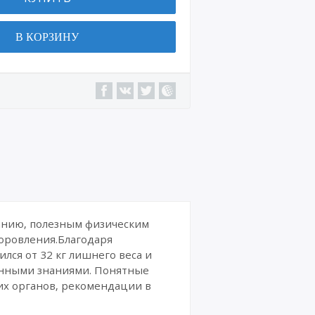
Военн
ая
В КОРЗИНУ
техни
ка
Сайт
ы,
интер
нет-
магаз
ины
Интер
нет-
курсы
и
издан
анию, полезным физическим
ия
доровления.Благодаря
ся от 32 кг лишнего веса и
Комик
енными знаниями. Понятные
сы
х органов, рекомендации в