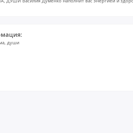
, ДУШИ Василия Думенко наполнит вас энергией и здоро
мация:
ума, души