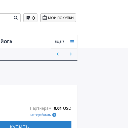
0
МОИ ПОКУПКИ
ЙОГА
ЕЩЁ 7
Тайцз
ицюа
нь,
Цигун
Силов
ая
трени
ровка
Практ
Партнерам
0,01
USD
ическ
как заработать
ая
стрел
ьба
КУПИТЬ