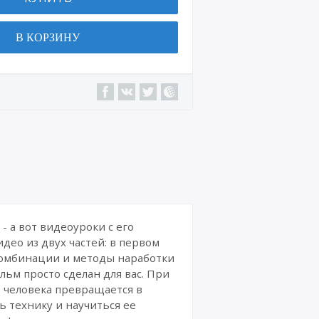
Военн
ая
В КОРЗИНУ
техни
ка
Сайт
ы,
интер
нет-
магаз
ины
Интер
нет-
курсы
и
издан
- а вот видеоуроки с его
ия
ео из двух частей: в первом
 комбинации и методы наработки
Комик
льм просто сделан для вас. При
сы
о человека превращается в
ь технику и научиться ее