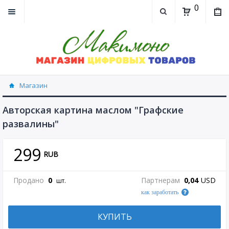
0
Магазин
Авторская картина маслом "Графские
развалины"
299
RUB
Продано
0
Партнерам
0,04
USD
шт.
как заработать
КУПИТЬ