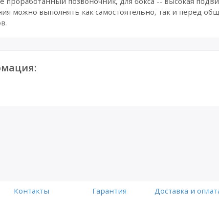
ее проработанный позвоночник, для бокса -- высокая подв
ия можно выполнять как самостоятельно, так и перед общ
в.
мация:
Контакты
Гарантия
Доставка и оплат
Работает на платформе