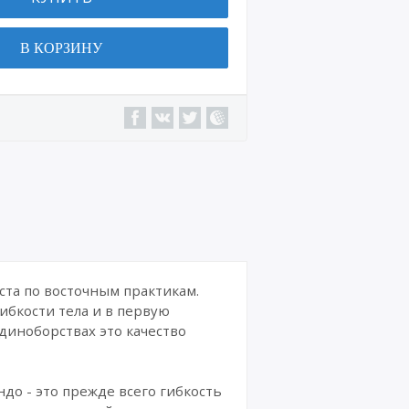
Военн
ая
В КОРЗИНУ
техни
ка
Сайт
ы,
интер
нет-
магаз
ины
Интер
нет-
курсы
и
издан
ста по восточным практикам.
ия
ибкости тела и в первую
единоборствах это качество
Комик
сы
ндо - это прежде всего гибкость