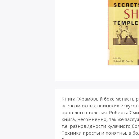
Книга "Храмовый бокс монастыря
всевозможных воинских искусств
прошлого столетия. Роберта Сми
книга, несомненно, так же заслу
т.е. разновидности кулачного б
Техники просты и понятны, в бо