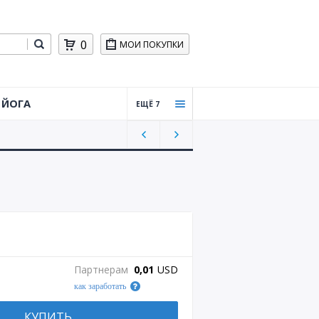
0
МОИ ПОКУПКИ
ЙОГА
ЕЩЁ 7
Тайцз
ицюа
нь,
Цигун
Силов
ая
трени
ровка
Практ
Партнерам
0,01
USD
ическ
как заработать
ая
стрел
ьба
КУПИТЬ