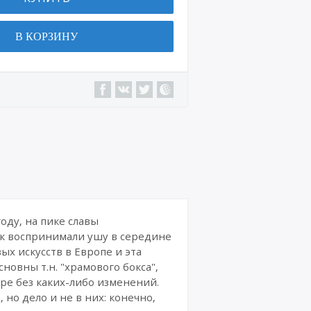
Военн
ая
В КОРЗИНУ
техни
ка
Сайт
ы,
интер
нет-
магаз
ины
Интер
нет-
курсы
и
издан
оду, на пике славы
ия
как воспринимали ушу в середине
х искусств в Европе и эта
Комик
новны т.н. "храмового бокса",
сы
ре без каких-либо изменений.
но дело и не в них: конечно,