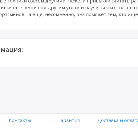
ые техники совсем другими, нежели привыкли считать ране
привычные вещи под другим углом и научиться их толковат
ортсменов - а еще, несомненно, она поможет тем, кто ище
мация:
Контакты
Гарантия
Доставка и оплат
Работает на платформе