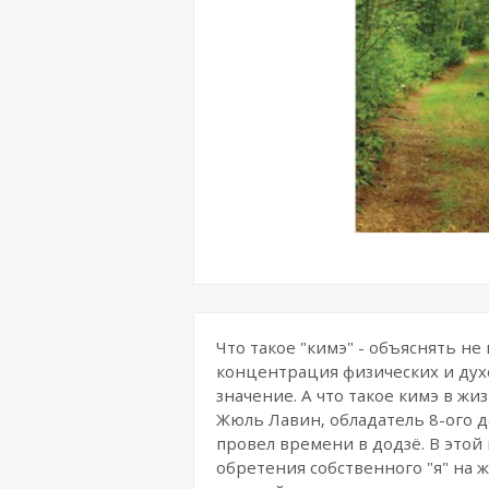
Что такое "кимэ" - объяснять н
концентрация физических и дух
значение. А что такое кимэ в жи
Жюль Лавин, обладатель 8-ого да
провел времени в додзё. В этой
обретения собственного "я" на 