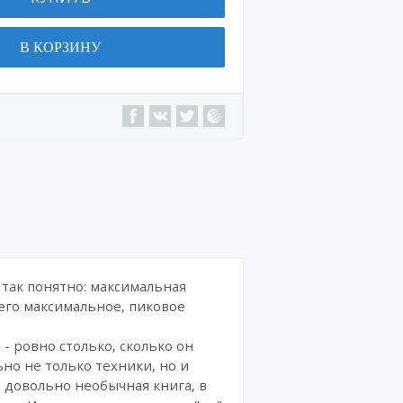
Военн
ая
В КОРЗИНУ
техни
ка
Сайт
ы,
интер
нет-
магаз
ины
Интер
нет-
курсы
и
издан
 так понятно: максимальная
ия
его максимальное, пиковое
Комик
 - ровно столько, сколько он
сы
но не только техники, но и
о довольно необычная книга, в