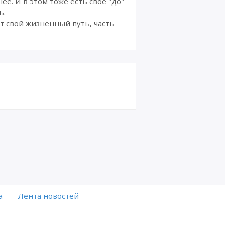
е. И в этом тоже есть свое "до"
ь.
т свой жизненный путь, часть
а
Лента новостей