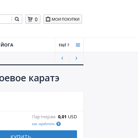
0
МОИ ПОКУПКИ
ЙОГА
ЕЩЁ 7
Тайцз
ицюа
нь,
Цигун
оевое каратэ
Силов
ая
трени
ровка
Практ
Партнерам
0,01
USD
ическ
как заработать
ая
стрел
ьба
КУПИТЬ