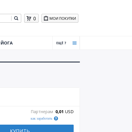
0
МОИ ПОКУПКИ
ЙОГА
ЕЩЁ 7
Тайцз
ицюа
нь,
Цигун
Силов
ая
трени
ровка
Практ
Партнерам
0,01
USD
ическ
как заработать
ая
стрел
ьба
КУПИТЬ