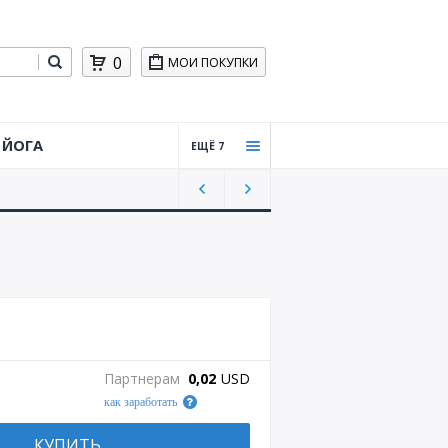
0
МОИ ПОКУПКИ
ЙОГА
ЕЩЁ 7
Тайцз
ицюа
нь,
Цигун
Силов
ая
трени
ровка
Практ
Партнерам
0,02
USD
ическ
как заработать
ая
стрел
ьба
КУПИТЬ