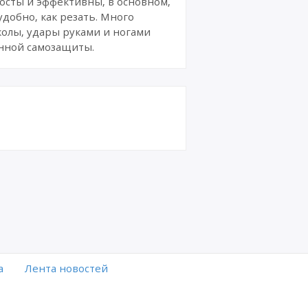
осты и эффективны, в основном,
удобно, как резать. Много
олы, удары руками и ногами
енной самозащиты.
а
Лента новостей