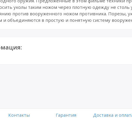
одного оружия. Предложенные в этом фильме техники пр
носить уколы таким ножом через плотную одежду не столь 
янию против вооруженного ножом противника. Порезы, ук
ом и объединяются в простую и понятную систему вооруж
мация:
Контакты
Гарантия
Доставка и оплат
Работает на платформе