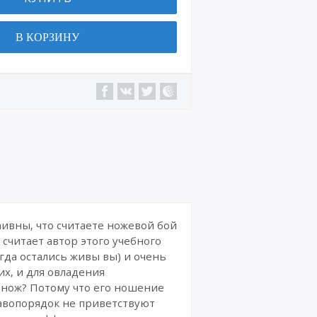
Военн
ая
В КОРЗИНУ
техни
ка
Сайт
ы,
интер
нет-
магаз
ины
Интер
нет-
курсы
и
издан
наивны, что считаете ножевой бой
ия
 считает автор этого учебного
когда остались живы вы) и очень
Комик
их, и для овладения
сы
 нож? Потому что его ношение
равопорядок не приветствуют