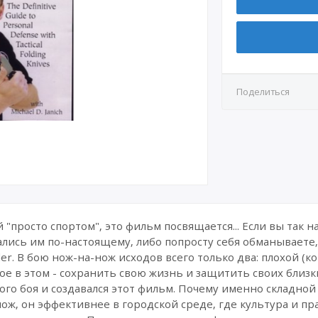
Поделиться
й "просто спортом", это фильм посвящается... Если вы так 
ались им по-настоящему, либо попросту себя обманываете,
older. В бою нож-на-нож исходов всего только два: плохой (
вное в этом - сохранить свою жизнь и защитить своих близк
о боя и создавался этот фильм. Почему именно складной
ож, он эффективнее в городской среде, где культура и п