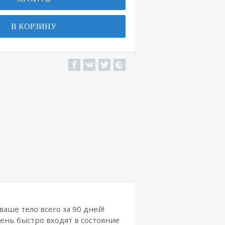
Военн
ая
В КОРЗИНУ
техни
ка
Сайт
ы,
интер
нет-
магаз
ины
Интер
нет-
курсы
и
издан
ия
Комик
сы
аше тело всего за 90 дней!
ень быстро входят в состояние