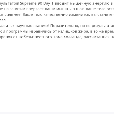
результатов! Supreme 90 Day T вводит мышечную энергию в
е на занятии ввергает ваши мышцы в шок, ваше тело оста
сь сильнее! Ваше тело качественно изменится, вы станете
зал!
еальных научных знаниях! Поразительно, но по результат
ой программы избавились от излишков жира, в то же врем
овок от небезызвестного Тома Холланда, рассчитанная на