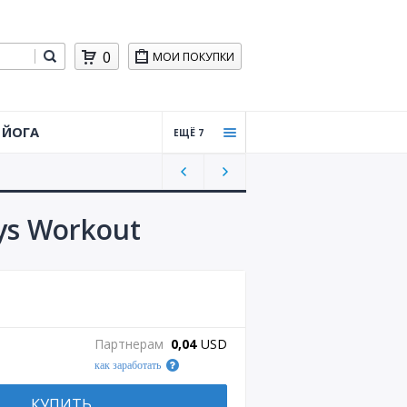
0
МОИ ПОКУПКИ
ЙОГА
ЕЩЁ 7
Тайцз
ицюа
нь,
Цигун
ys Workout
Силов
ая
трени
ровка
Практ
Партнерам
0,04
USD
ическ
как заработать
ая
стрел
ьба
КУПИТЬ